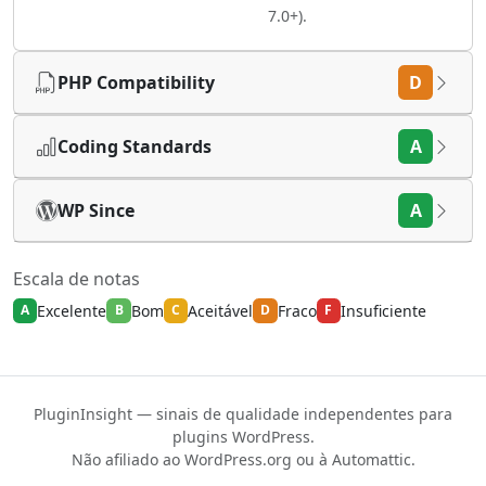
7.0+).
PHP Compatibility
D
Coding Standards
A
WP Since
A
Escala de notas
Excelente
Bom
Aceitável
Fraco
Insuficiente
A
B
C
D
F
PluginInsight — sinais de qualidade independentes para
plugins WordPress.
Não afiliado ao WordPress.org ou à Automattic.