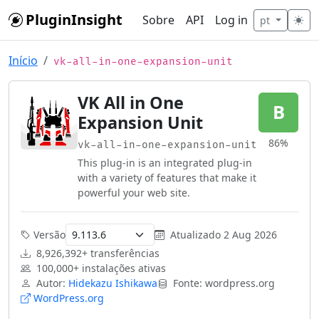
Skip to main content
PluginInsight
Sobre
API
Log in
pt
Início
vk-all-in-one-expansion-unit
VK All in One
B
Expansion Unit
86%
vk-all-in-one-expansion-unit
This plug-in is an integrated plug-in
with a variety of features that make it
powerful your web site.
Versão
Atualizado
2 Aug 2026
8,926,392+ transferências
100,000+ instalações ativas
Autor:
Hidekazu Ishikawa
Fonte: wordpress.org
WordPress.org