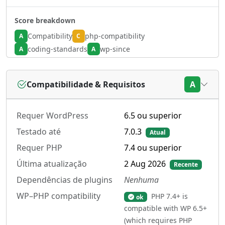
Score breakdown
Compatibility
php-compatibility
A
C
coding-standards
wp-since
A
A
Compatibilidade & Requisitos
A
Requer WordPress
6.5 ou superior
Testado até
7.0.3
Atual
Requer PHP
7.4 ou superior
Última atualização
2 Aug 2026
Recente
Dependências de plugins
Nenhuma
WP–PHP compatibility
PHP 7.4+ is
ok
compatible with WP 6.5+
(which requires PHP