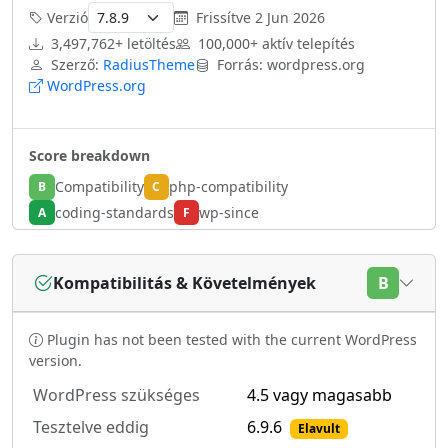
Verzió
Frissítve
2 Jun 2026
3,497,762+ letöltés
100,000+ aktív telepítés
Szerző:
RadiusTheme
Forrás: wordpress.org
WordPress.org
Score breakdown
Compatibility
php-compatibility
B
C
coding-standards
wp-since
A
F
Kompatibilitás & Követelmények
B
Plugin has not been tested with the current WordPress
version.
WordPress szükséges
4.5 vagy magasabb
Tesztelve eddig
6.9.6
Elavult