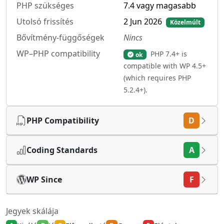
PHP szükséges
7.4 vagy magasabb
Utolsó frissítés
2 Jun 2026
Közelmúlt
Bővítmény-függőségek
Nincs
WP–PHP compatibility
PHP 7.4+ is
ok
compatible with WP 4.5+
(which requires PHP
5.2.4+).
PHP Compatibility
D
Coding Standards
A
WP Since
F
Jegyek skálája