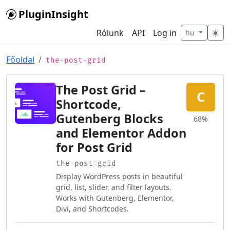
Skip to main content
PluginInsight
Rólunk
API
Log in
hu
Főoldal
the-post-grid
The Post Grid –
C
Shortcode,
Gutenberg Blocks
68%
and Elementor Addon
for Post Grid
the-post-grid
Display WordPress posts in beautiful
grid, list, slider, and filter layouts.
Works with Gutenberg, Elementor,
Divi, and Shortcodes.