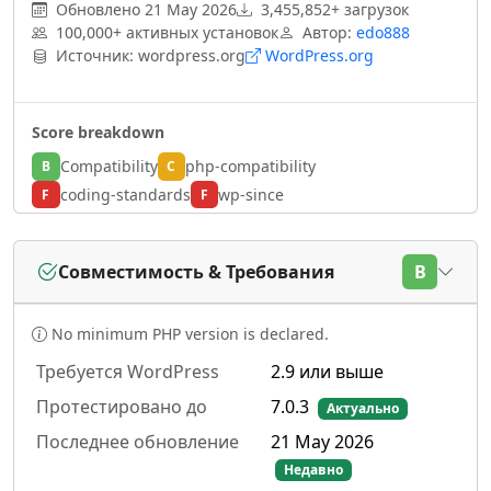
Обновлено
21 May 2026
3,455,852+ загрузок
100,000+ активных установок
Автор:
edo888
Источник: wordpress.org
WordPress.org
Score breakdown
Compatibility
php-compatibility
B
C
coding-standards
wp-since
F
F
Совместимость & Требования
B
No minimum PHP version is declared.
Требуется WordPress
2.9 или выше
Протестировано до
7.0.3
Актуально
Последнее обновление
21 May 2026
Недавно