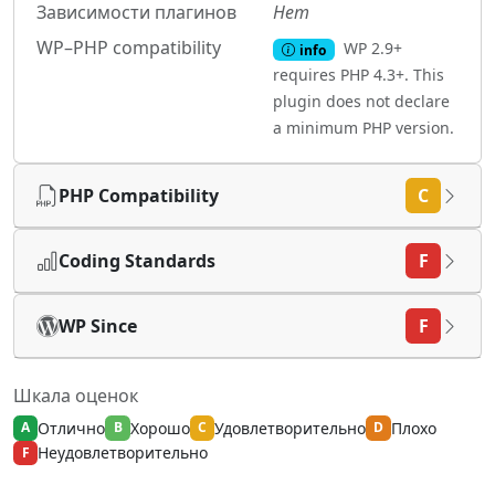
Зависимости плагинов
Нет
WP–PHP compatibility
WP 2.9+
info
requires PHP 4.3+. This
plugin does not declare
a minimum PHP version.
PHP Compatibility
C
Coding Standards
F
WP Since
F
Шкала оценок
Отлично
Хорошо
Удовлетворительно
Плохо
A
B
C
D
Неудовлетворительно
F