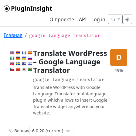
Skip to main content
PluginInsight
О проекте
API
Log in
ru
Главная
google-language-translator
Translate WordPress
D
– Google Language
Translator
49%
google-language-translator
Translate WordPress with Google
Language Translator multilanguage
plugin which allows to insert Google
Translate widget anywhere on your
website.
Версия