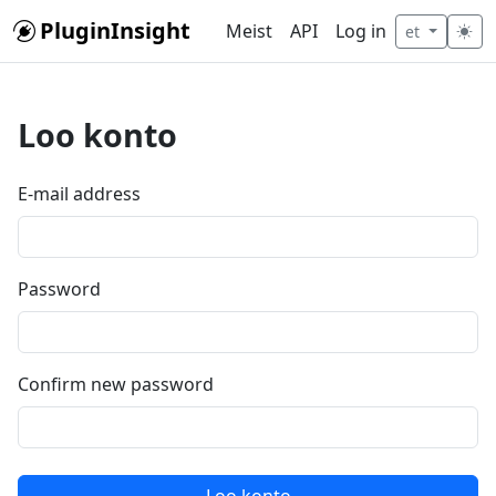
Skip to main content
PluginInsight
Meist
API
Log in
et
Loo konto
E-mail address
Password
Confirm new password