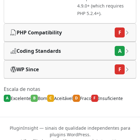
4.9.0+ (which requires
PHP 5.2.4+).
PHP Compatibility
F
Coding Standards
A
WP Since
F
Escala de notas
Excelente
Bom
Aceitável
Fraco
Insuficiente
A
B
C
D
F
PluginInsight — sinais de qualidade independentes para
plugins WordPress.