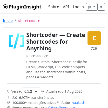
Skip to main content
PluginInsight
Sobre
API
Log in
pt
Início
shortcoder
Shortcoder — Create
C
Shortcodes for
Anything
72%
shortcoder
Create custom "Shortcodes" easily for
HTML, JavaScript, CSS code snippets
and use the shortcodes within posts,
pages & widgets
Versão
Atualizado
1 Aug 2026
2,016,975+ transferências
100,000+ instalações ativas
Autor:
vaakash
Fonte: wordpress.org
WordPress.org