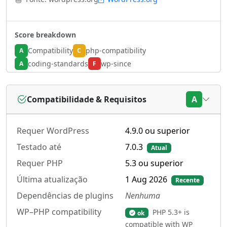
Score breakdown
Compatibility
php-compatibility
A
C
coding-standards
wp-since
A
F
Compatibilidade & Requisitos
A
Requer WordPress
4.9.0 ou superior
Testado até
7.0.3
Atual
Requer PHP
5.3 ou superior
Última atualização
1 Aug 2026
Recente
Dependências de plugins
Nenhuma
WP–PHP compatibility
PHP 5.3+ is
ok
compatible with WP